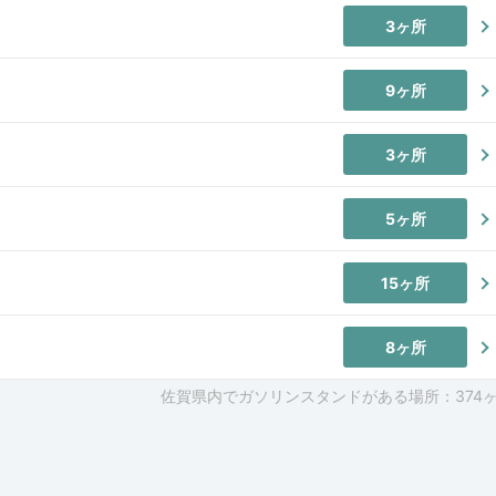
3ヶ所
9ヶ所
3ヶ所
5ヶ所
15ヶ所
8ヶ所
佐賀県内でガソリンスタンドがある場所：374