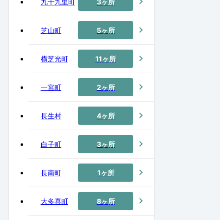
九十九里町
3ヶ所
芝山町
5ヶ所
横芝光町
11ヶ所
一宮町
2ヶ所
長生村
4ヶ所
白子町
3ヶ所
長南町
1ヶ所
大多喜町
8ヶ所