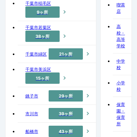
千葉市稲毛区
喫茶
店
9ヶ所
高
千葉市若葉区
校・
38ヶ所
高等
学校
千葉市緑区
21ヶ所
中学
校
千葉市美浜区
15ヶ所
小学
校
銚子市
29ヶ所
保育
園・
市川市
39ヶ所
保育
所
船橋市
43ヶ所