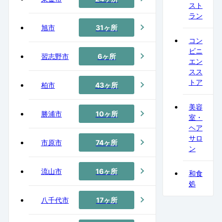
スト
ラン
旭市
31ヶ所
コン
ビニ
習志野市
6ヶ所
エン
スス
トア
柏市
43ヶ所
美容
勝浦市
10ヶ所
室・
ヘア
サロ
市原市
74ヶ所
ン
流山市
16ヶ所
和食
処
八千代市
17ヶ所