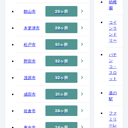
幼稚
園
館山市
25ヶ所
コイ
木更津市
29ヶ所
ンラ
ンド
リー
松戸市
51ヶ所
パチ
ン
野田市
32ヶ所
コ・
スロ
茂原市
32ヶ所
ット
道の
成田市
31ヶ所
駅
佐倉市
28ヶ所
ファ
ミリ
ーレ
東金市
24ヶ所