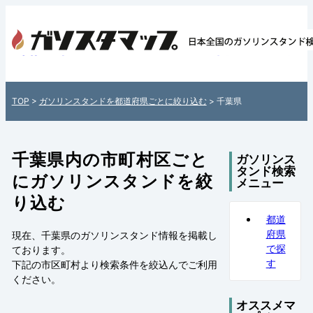
千葉県内のガソリンスタンド情報一覧 - 全国
のガソリンスタンドを住所付きでご紹介！
国のガソリンスタンド検索サイト「ガソス
TOP
>
ガソリンスタンドを都道府県ごとに絞り込む
> 千葉県
プ」
千葉県内の市町村区ごと
ガソリンス
タンド検索
にガソリンスタンドを絞
メニュー
り込む
都道
府県
現在、千葉県のガソリンスタンド情報を掲載し
で探
ております。
す
下記の
市区町村
より検索条件を絞込んでご利用
ください。
オススメマ