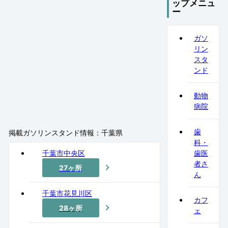
ップメニュ
ー
ガソ
リン
スタ
ンド
動物
病院
歯
掲載ガソリンスタンド情報：千葉県
科・
千葉市中央区
歯医
者さ
27ヶ所
ん
千葉市花見川区
カフ
28ヶ所
ェ