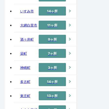
いすみ市
14ヶ所
大網白里市
11ヶ所
酒々井町
9ヶ所
栄町
7ヶ所
神崎町
3ヶ所
多古町
14ヶ所
東庄町
13ヶ所