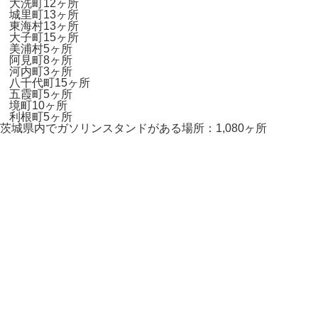
大洗町
12ヶ所
城里町
13ヶ所
東海村
13ヶ所
大子町
15ヶ所
美浦村
5ヶ所
阿見町
8ヶ所
河内町
3ヶ所
八千代町
15ヶ所
五霞町
5ヶ所
境町
10ヶ所
利根町
5ヶ所
茨城県内でガソリンスタンドがある場所：1,080ヶ所