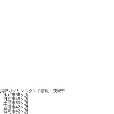
掲載ガソリンスタンド情報：茨城県
水戸市
66ヶ所
日立市
48ヶ所
土浦市
50ヶ所
古河市
42ヶ所
石岡市
42ヶ所