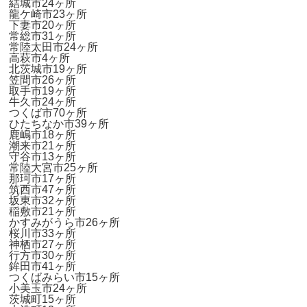
結城市
24ヶ所
龍ケ崎市
23ヶ所
下妻市
20ヶ所
常総市
31ヶ所
常陸太田市
24ヶ所
高萩市
4ヶ所
北茨城市
19ヶ所
笠間市
26ヶ所
取手市
19ヶ所
牛久市
24ヶ所
つくば市
70ヶ所
ひたちなか市
39ヶ所
鹿嶋市
18ヶ所
潮来市
21ヶ所
守谷市
13ヶ所
常陸大宮市
25ヶ所
那珂市
17ヶ所
筑西市
47ヶ所
坂東市
32ヶ所
稲敷市
21ヶ所
かすみがうら市
26ヶ所
桜川市
33ヶ所
神栖市
27ヶ所
行方市
30ヶ所
鉾田市
41ヶ所
つくばみらい市
15ヶ所
小美玉市
24ヶ所
茨城町
15ヶ所