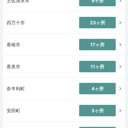
土佐清水市
9ヶ所
四万十市
23ヶ所
香南市
17ヶ所
香美市
11ヶ所
奈半利町
4ヶ所
安田町
3ヶ所