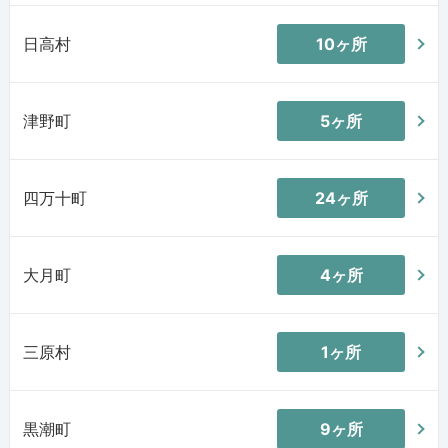
日高村
10ヶ所
津野町
5ヶ所
四万十町
24ヶ所
大月町
4ヶ所
三原村
1ヶ所
黒潮町
9ヶ所