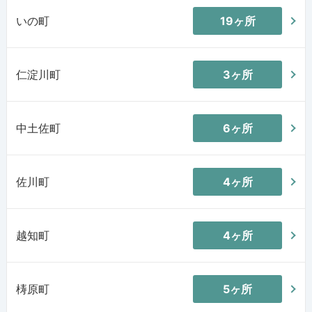
いの町
19ヶ所
仁淀川町
3ヶ所
中土佐町
6ヶ所
佐川町
4ヶ所
越知町
4ヶ所
梼原町
5ヶ所