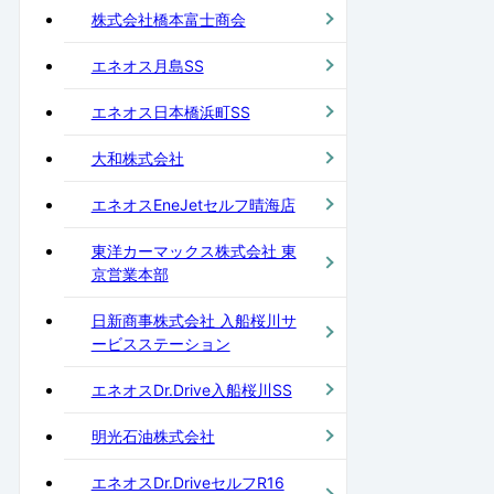
株式会社橋本富士商会
エネオス月島SS
エネオス日本橋浜町SS
大和株式会社
エネオスEneJetセルフ晴海店
東洋カーマックス株式会社 東
京営業本部
日新商事株式会社 入船桜川サ
ービスステーション
エネオスDr.Drive入船桜川SS
明光石油株式会社
エネオスDr.DriveセルフR16