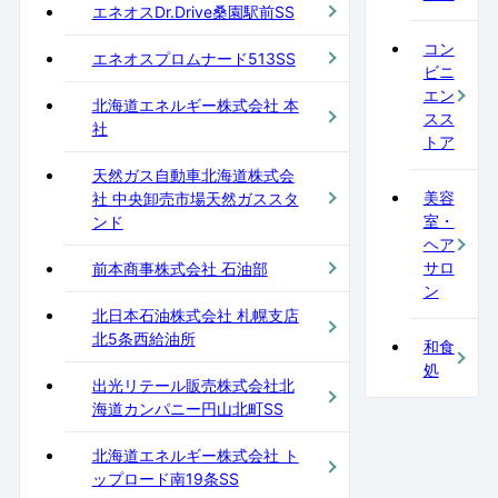
エネオスDr.Drive桑園駅前SS
コン
エネオスプロムナード513SS
ビニ
エン
北海道エネルギー株式会社 本
スス
社
トア
天然ガス自動車北海道株式会
美容
社 中央卸売市場天然ガススタ
室・
ンド
ヘア
サロ
前本商事株式会社 石油部
ン
北日本石油株式会社 札幌支店
北5条西給油所
和食
処
出光リテール販売株式会社北
海道カンパニー円山北町SS
北海道エネルギー株式会社 ト
ップロード南19条SS