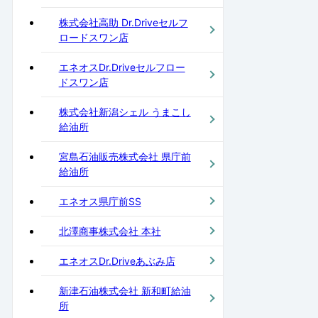
株式会社高助 Dr.Driveセルフ
ロードスワン店
エネオスDr.Driveセルフロー
ドスワン店
株式会社新潟シェル うまこし
給油所
宮島石油販売株式会社 県庁前
給油所
エネオス県庁前SS
北澤商事株式会社 本社
エネオスDr.Driveあぶみ店
新津石油株式会社 新和町給油
所