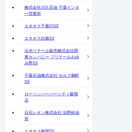
株式会社川久石油 千葉インタ
ー営業所
エネオス千葉ICSS
エネオス白旗SS
出光リテール販売株式会社関
東カンパニー プリテールおゆ
み野SS
千葉石油株式会社 セルフ都町
SS
ローソンハーバーシティ蘇我
店
日石レオン株式会社 浜野給油
所
エネオス蘇我SS