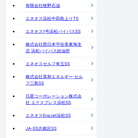
有限会社牧野石油
エネオス浜松中田島上りTS
エネオス1号浜松バイパスSS
株式会社西日本宇佐美東海支
店 浜松バイパス給油所
エネオスセルフ有玉SS
株式会社英和エネルギー セル
フ三島SS
日星コーポレーション株式会
社 エクスプレス浜松SS
エネオスEneJet浜松SS
JA-SS志都呂SS