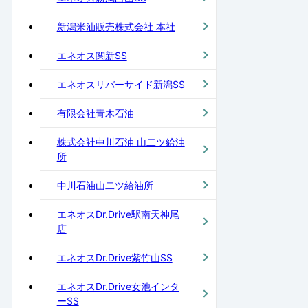
新潟米油販売株式会社 本社
エネオス関新SS
エネオスリバーサイド新潟SS
有限会社青木石油
株式会社中川石油 山二ツ給油
所
中川石油山二ツ給油所
エネオスDr.Drive駅南天神尾
店
エネオスDr.Drive紫竹山SS
エネオスDr.Drive女池インタ
ーSS