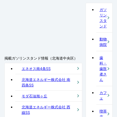
ガソ
リン
スタ
ンド
動物
病院
歯
掲載ガソリンスタンド情報（北海道中央区）
科・
エネオス南4条SS
歯医
者さ
北海道エネルギー株式会社 南
ん
四条SS
カフ
モダ石油旭ヶ丘
ェ
北海道エネルギー株式会社 西
喫茶
線SS
店