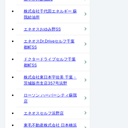
株式会社千代田エネルギー 蘇
我給油所
エネオスおゆみ野SS
エネオスDr.Driveセルフ千葉
都町SS
ドクタードライブセルフ千葉
都町SS
株式会社東日本宇佐美 千葉・
茨城販売支店357号浜野
ローソン ハーバーシティ蘇我
店
エネオスセルフ浜野店
東毛不動産株式会社 日本橋浜