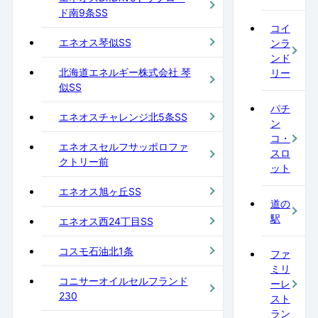
ド南9条SS
コイ
エネオス琴似SS
ンラ
ンド
北海道エネルギー株式会社 琴
リー
似SS
パチ
エネオスチャレンジ北5条SS
ン
コ・
エネオスセルフサッポロファ
スロ
クトリー前
ット
エネオス旭ヶ丘SS
道の
駅
エネオス西24丁目SS
コスモ石油北1条
ファ
ミリ
コニサーオイルセルフランド
ーレ
230
スト
ラン