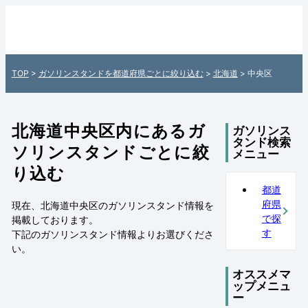
北海道中央区内のガソリンスタンド情報一
覧 - 全国各地のガソリンスタンドを住所付
きでご紹介！日本全国のガソリンスタンド
TOP
>
ガソリンスタンドを都道府県ごとに絞り込む
>
北海道
> 中央区
検索サイト「ガソスタマップ」
北海道中央区内にあるガ
ガソリンス
タンド検索
ソリンスタンドごとに絞
メニュー
り込む
都道
府県
現在、北海道中央区のガソリンスタンド情報を
で探
掲載しております。
す
下記の
ガソリンスタンド情報
よりお選びくださ
い。
オススメマ
ップメニュ
ー