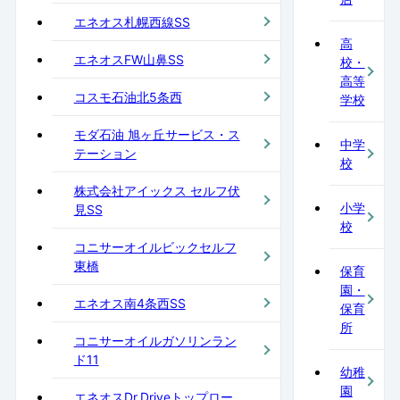
エネオス札幌西線SS
高
エネオスFW山鼻SS
校・
高等
コスモ石油北5条西
学校
モダ石油 旭ヶ丘サービス・ス
中学
テーション
校
株式会社アイックス セルフ伏
小学
見SS
校
コニサーオイルビックセルフ
東橋
保育
園・
エネオス南4条西SS
保育
所
コニサーオイルガソリンラン
ド11
幼稚
園
エネオスDr.Driveトップロー