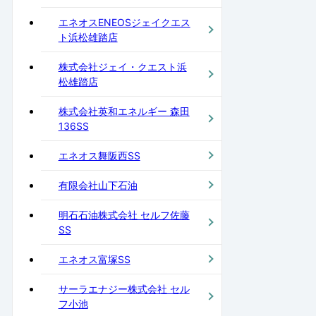
エネオスENEOSジェイクエス
ト浜松雄踏店
株式会社ジェイ・クエスト浜
松雄踏店
株式会社英和エネルギー 森田
136SS
エネオス舞阪西SS
有限会社山下石油
明石石油株式会社 セルフ佐藤
SS
エネオス富塚SS
サーラエナジー株式会社 セル
フ小池