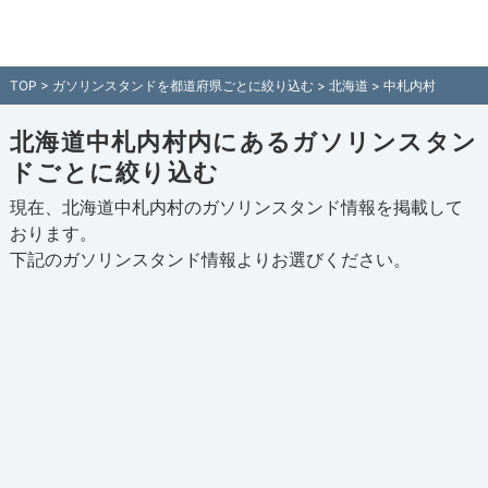
北海道中札内村内のガソリンスタンド情
報一覧 - 全国各地のガソリンスタンドを
TOP
>
ガソリンスタンドを都道府県ごとに絞り込む
>
北海道
> 中札内村
住所付きでご紹介！日本全国のガソリン
スタンド検索サイト「ガソスタマップ」
北海道中札内村内にあるガソリンスタン
ドごとに絞り込む
現在、北海道中札内村のガソリンスタンド情報を掲載して
おります。
下記の
ガソリンスタンド情報
よりお選びください。