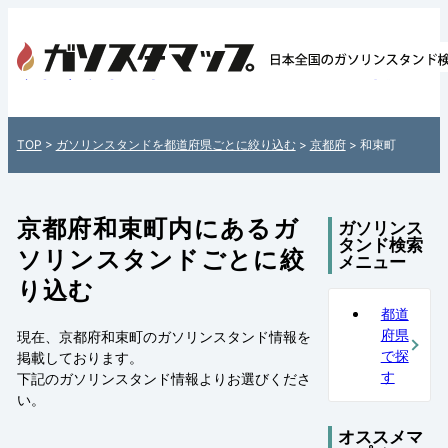
京都府和束町内のガソリンスタンド情報一覧 -
国各地のガソリンスタンドを住所付きでご
日本全国のガソリンスタンド検索サイト「
TOP
>
ガソリンスタンドを都道府県ごとに絞り込む
>
京都府
> 和束町
タマップ」
京都府和束町内にあるガ
ガソリンス
タンド検索
ソリンスタンドごとに絞
メニュー
り込む
都道
府県
現在、京都府和束町のガソリンスタンド情報を
で探
掲載しております。
す
下記の
ガソリンスタンド情報
よりお選びくださ
い。
オススメマ