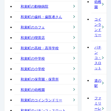
幼稚
和束町の動物病院
園
和束町の歯科・歯医者さん
コイ
ンラ
和束町のカフェ
ンド
リー
和束町の喫茶店
パチ
和束町の高校・高等学校
ン
コ・
和束町の中学校
スロ
ット
和束町の小学校
和束町の保育園・保育所
道の
駅
和束町の幼稚園
ファ
和束町のコインランドリー
ミリ
ーレ
和束町のパチンコ・スロット