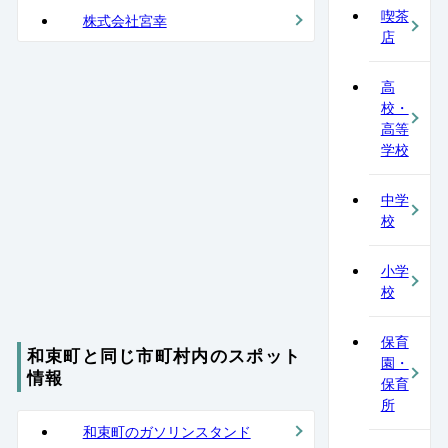
喫茶
株式会社宮幸
店
高
校・
高等
学校
中学
校
小学
校
保育
和束町と同じ市町村内のスポット
園・
情報
保育
所
和束町のガソリンスタンド