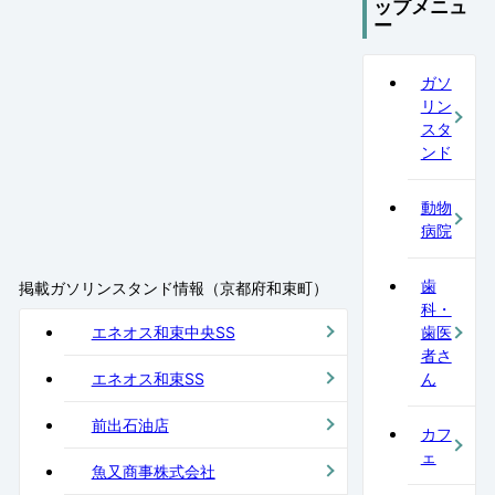
ップメニュ
ー
ガソ
リン
スタ
ンド
動物
病院
歯
掲載ガソリンスタンド情報（京都府和束町）
科・
エネオス和束中央SS
歯医
者さ
エネオス和束SS
ん
前出石油店
カフ
ェ
魚又商事株式会社