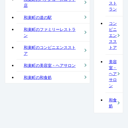
スト
店
ラン
和束町の道の駅
コン
和束町のファミリーレストラ
ビニ
ン
エン
スス
和束町のコンビニエンススト
トア
ア
美容
和束町の美容室・ヘアサロン
室・
ヘア
和束町の和食処
サロ
ン
和食
処