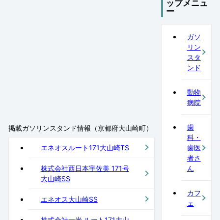
ップメニュ
ー
ガソ
リン
スタ
ンド
動物
病院
歯
掲載ガソリンスタンド情報（京都府大山崎町）
科・
エネオスルート171大山崎TS
歯医
者さ
株式会社西日本宇佐美 171号
ん
大山崎SS
カフ
エネオス大山崎SS
ェ
株式会社一光 ルート171大山