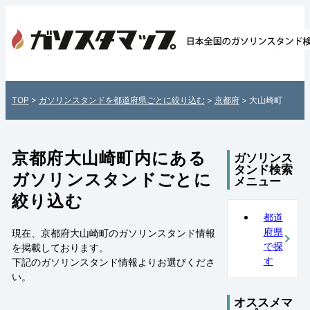
京都府大山崎町内のガソリンスタンド情報一覧
全国各地のガソリンスタンドを住所付きで
介！日本全国のガソリンスタンド検索サイ
TOP
>
ガソリンスタンドを都道府県ごとに絞り込む
>
京都府
> 大山崎町
ソスタマップ」
京都府大山崎町内にある
ガソリンス
タンド検索
ガソリンスタンドごとに
メニュー
絞り込む
都道
府県
現在、京都府大山崎町のガソリンスタンド情報
で探
を掲載しております。
す
下記の
ガソリンスタンド情報
よりお選びくださ
い。
オススメマ