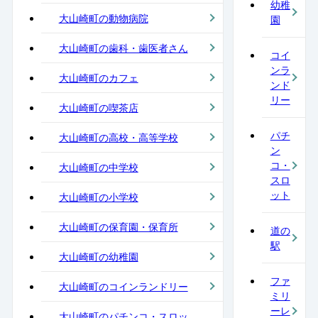
幼稚
大山崎町の動物病院
園
大山崎町の歯科・歯医者さん
コイ
ンラ
大山崎町のカフェ
ンド
リー
大山崎町の喫茶店
パチ
大山崎町の高校・高等学校
ン
コ・
大山崎町の中学校
スロ
ット
大山崎町の小学校
大山崎町の保育園・保育所
道の
駅
大山崎町の幼稚園
ファ
大山崎町のコインランドリー
ミリ
ーレ
大山崎町のパチンコ・スロッ