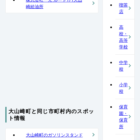
喫茶
崎給油所
店
高
校・
高等
学校
中学
校
小学
校
保育
大山崎町と同じ市町村内のスポッ
園・
ト情報
保育
所
大山崎町のガソリンスタンド