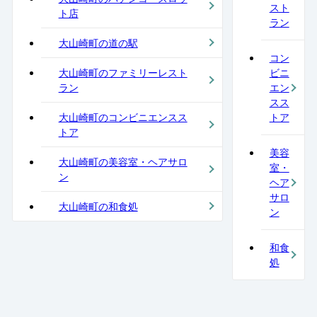
スト
ト店
ラン
大山崎町の道の駅
コン
大山崎町のファミリーレスト
ビニ
ラン
エン
スス
大山崎町のコンビニエンスス
トア
トア
美容
大山崎町の美容室・ヘアサロ
室・
ン
ヘア
サロ
大山崎町の和食処
ン
和食
処