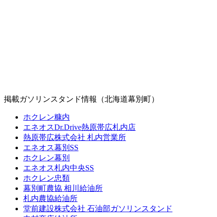
掲載ガソリンスタンド情報（北海道幕別町）
ホクレン糠内
エネオスDr.Drive熱原帯広札内店
熱原帯広株式会社 札内営業所
エネオス幕別SS
ホクレン幕別
エネオス札内中央SS
ホクレン忠類
幕別町農協 相川給油所
札内農協給油所
堂前建設株式会社 石油部ガソリンスタンド