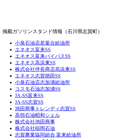
掲載ガソリンスタンド情報（石川県志賀町）
小泉石油店若葉台給油所
エネオス富来SS
エネオス富来バイパスSS
エネオス高浜東SS
株式会社伴長商店高浜東SS
エネオス志賀徳田SS
小泉石油店志加浦給油所
コスモ石油志加浦SS
JA-SS富来SS
JA-SS志賀SS
池田商事トレンディ志賀SS
高領石油昭和シェル
株式会社池田商事
株式会社稲岡石油
志賀農業協同組合 富来給油所