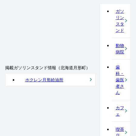
ガソ
リン
スタ
ンド
動物
病院
歯
掲載ガソリンスタンド情報（北海道月形町）
科・
ホクレン月形給油所
歯医
者さ
ん
カフ
ェ
喫茶
店