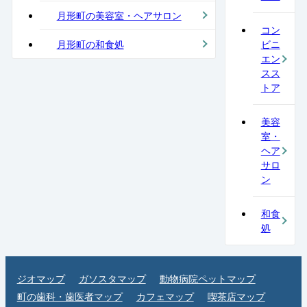
月形町の美容室・ヘアサロン
コン
月形町の和食処
ビニ
エン
スス
トア
美容
室・
ヘア
サロ
ン
和食
処
ジオマップ
ガソスタマップ
動物病院ペットマップ
町の歯科・歯医者マップ
カフェマップ
喫茶店マップ