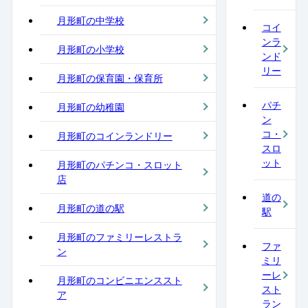
月形町の中学校
コイ
ンラ
月形町の小学校
ンド
リー
月形町の保育園・保育所
パチ
月形町の幼稚園
ン
コ・
月形町のコインランドリー
スロ
ット
月形町のパチンコ・スロット
店
道の
月形町の道の駅
駅
月形町のファミリーレストラ
ファ
ン
ミリ
ーレ
月形町のコンビニエンススト
スト
ア
ラン