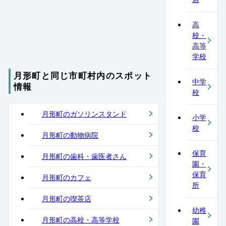
高
校・
高等
学校
月形町と同じ市町村内のスポット
中学
情報
校
月形町のガソリンスタンド
小学
校
月形町の動物病院
保育
月形町の歯科・歯医者さん
園・
保育
月形町のカフェ
所
月形町の喫茶店
幼稚
月形町の高校・高等学校
園