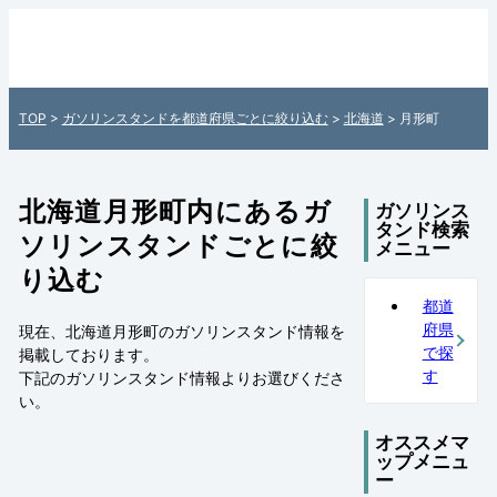
北海道月形町内のガソリンスタンド情報一
覧 - 全国各地のガソリンスタンドを住所付
きでご紹介！日本全国のガソリンスタンド
TOP
>
ガソリンスタンドを都道府県ごとに絞り込む
>
北海道
> 月形町
検索サイト「ガソスタマップ」
北海道月形町内にあるガ
ガソリンス
タンド検索
ソリンスタンドごとに絞
メニュー
り込む
都道
府県
現在、北海道月形町のガソリンスタンド情報を
で探
掲載しております。
す
下記の
ガソリンスタンド情報
よりお選びくださ
い。
オススメマ
ップメニュ
ー