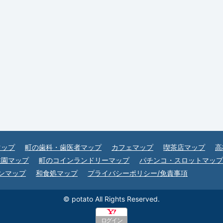
マップ
町の歯科・歯医者マップ
カフェマップ
喫茶店マップ
高
稚園マップ
町のコインランドリーマップ
パチンコ・スロットマップ
ンマップ
和食処マップ
プライバシーポリシー/免責事項
© potato All Rights Reserved.