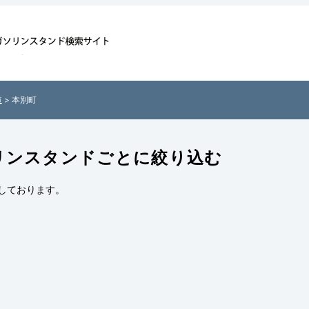
情報一覧 - 全
付きでご紹介！
サイト「ガソス
道
> 本別町
リンスタンドごとに絞り込む
しております。