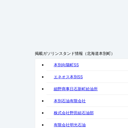
掲載ガソリンスタンド情報（北海道本別町）
本別向陽町SS
エネオス本別SS
細野商事日石新町給油所
本別石油有限会社
株式会社野田組石油部
有限会社明光石油