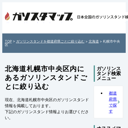
北海道札幌市中央区内のガソリンスタンド情
覧 - 全国各地のガソリンスタンドを住所付
紹介！日本全国のガソリンスタンド検索サ
TOP
>
ガソリンスタンドを都道府県ごとに絞り込む
>
北海道
> 札幌市中央
「ガソスタマップ」
区
北海道札幌市中央区内に
ガソリンス
タンド検索
あるガソリンスタンドご
メニュー
とに絞り込む
都道
府県
現在、北海道札幌市中央区のガソリンスタンド
で探
情報を掲載しております。
す
下記の
ガソリンスタンド情報
よりお選びくださ
い。