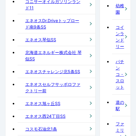
コニサーオイルガソリンラン
幼稚
ド11
園
エネオスDr.Driveトップロー
ド南9条SS
コイ
ンラ
エネオス琴似SS
ンド
リー
北海道エネルギー株式会社 琴
似SS
パチ
ン
エネオスチャレンジ北5条SS
コ・
スロ
エネオスセルフサッポロファ
ット
クトリー前
道の
エネオス旭ヶ丘SS
駅
エネオス西24丁目SS
ファ
コスモ石油北1条
ミリ