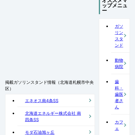
オススメマ
ップメニュ
ー
ガソ
リン
スタ
ンド
動物
病院
歯
掲載ガソリンスタンド情報（北海道札幌市中央
科・
区）
歯医
エネオス南4条SS
者さ
ん
北海道エネルギー株式会社 南
四条SS
カフ
ェ
モダ石油旭ヶ丘