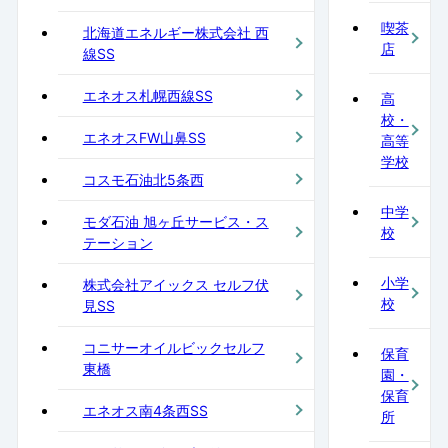
喫茶
北海道エネルギー株式会社 西
店
線SS
エネオス札幌西線SS
高
校・
エネオスFW山鼻SS
高等
学校
コスモ石油北5条西
中学
モダ石油 旭ヶ丘サービス・ス
校
テーション
小学
株式会社アイックス セルフ伏
校
見SS
コニサーオイルビックセルフ
保育
東橋
園・
保育
エネオス南4条西SS
所