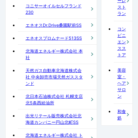
ーレ
コニサーオイルセルフランド
スト
230
ラン
エネオスDr.Drive桑園駅前SS
コン
ビニ
エネオスプロムナード513SS
エン
スス
北海道エネルギー株式会社 本
トア
社
美容
天然ガス自動車北海道株式会
室・
社 中央卸売市場天然ガススタ
ヘア
ンド
サロ
ン
北日本石油株式会社 札幌支店
北5条西給油所
和食
出光リテール販売株式会社北
処
海道カンパニー円山北町SS
北海道エネルギー株式会社 ト