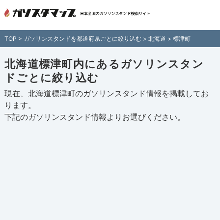
北海道標津町内のガソリンスタンド情報
一覧 - 全国各地のガソリンスタンドを住
TOP
>
ガソリンスタンドを都道府県ごとに絞り込む
>
北海道
> 標津町
所付きでご紹介！日本全国のガソリンス
タンド検索サイト「ガソスタマップ」
北海道標津町内にあるガソリンスタン
ドごとに絞り込む
現在、北海道標津町のガソリンスタンド情報を掲載してお
ります。
下記の
ガソリンスタンド情報
よりお選びください。