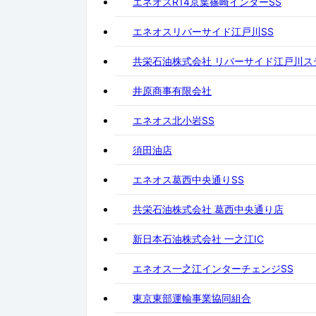
エネオスR14京葉篠崎インターSS
エネオスリバーサイド江戸川SS
共栄石油株式会社 リバーサイド江戸川ス
井原商事有限会社
エネオス北小岩SS
須田油店
エネオス葛西中央通りSS
共栄石油株式会社 葛西中央通り店
新日本石油株式会社 一之江IC
エネオス一之江インターチェンジSS
東京東部運輸事業協同組合