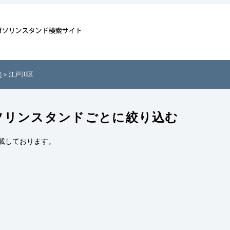
ド情報一覧 -
所付きでご紹
検索サイト「ガ
都
> 江戸川区
ソリンスタンドごとに絞り込む
載しております。