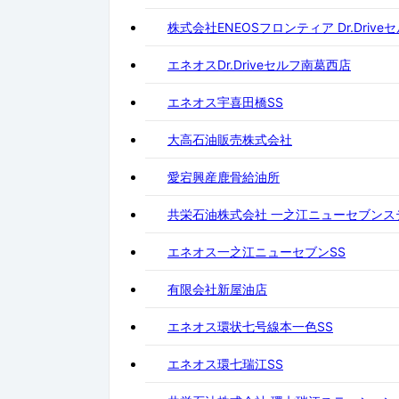
株式会社ENEOSフロンティア Dr.Driv
エネオスDr.Driveセルフ南葛西店
エネオス宇喜田橋SS
大高石油販売株式会社
愛宕興産鹿骨給油所
共栄石油株式会社 一之江ニューセブンス
エネオス一之江ニューセブンSS
有限会社新屋油店
エネオス環状七号線本一色SS
エネオス環七瑞江SS