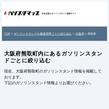
大阪府熊取町内のガソリン
スタンド情報一覧 - 全国各
地のガソリンスタンドを
TOP
>
ガソリンスタンドを都道府県ごとに絞り込む
>
大阪府
> 熊取町
住所付きでご紹介！日本全
国のガソリンスタンド検
索サイト「ガソスタマッ
大阪府熊取町内にあるガソリンスタン
プ」
ドごとに絞り込む
現在、大阪府熊取町のガソリンスタンド情報を掲載して
おります。
下記の
ガソリンスタンド情報
よりお選びください。