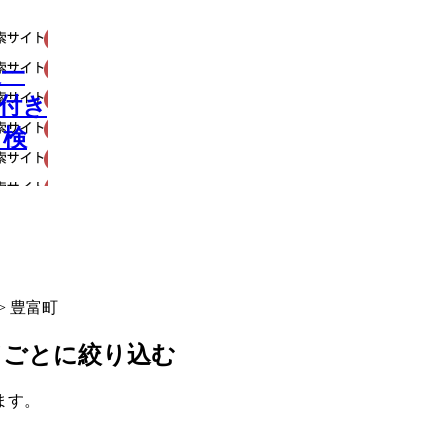
報一
所付き
ド検
> 豊富町
ドごとに絞り込む
ます。