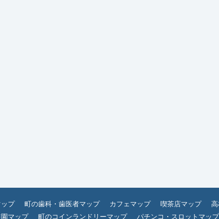
マップ
町の歯科・歯医者マップ
カフェマップ
喫茶店マップ
高
稚園マップ
町のコインランドリーマップ
パチンコ・スロットマップ