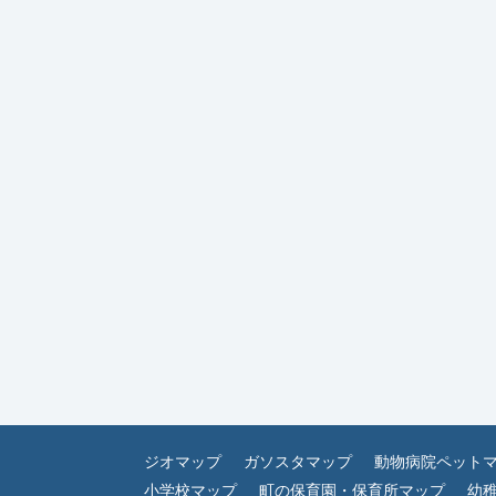
ジオマップ
ガソスタマップ
動物病院ペット
小学校マップ
町の保育園・保育所マップ
幼